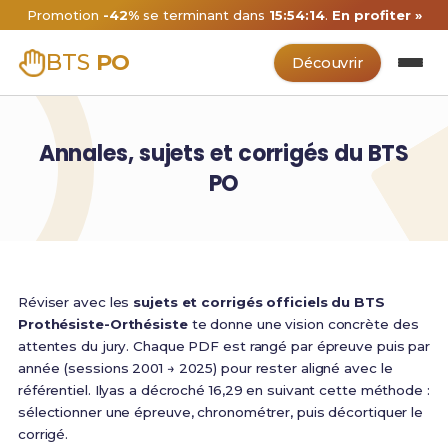
Promotion
-42%
se terminant dans
15:54:13
.
En profiter »
BTS
PO
Découvrir
Annales, sujets et corrigés du BTS
PO
Réviser avec les
sujets et corrigés officiels du BTS
Prothésiste-Orthésiste
te donne une vision concrète des
attentes du jury. Chaque PDF est rangé par épreuve puis par
année (sessions 2001 → 2025) pour rester aligné avec le
référentiel. Ilyas a décroché 16,29 en suivant cette méthode :
sélectionner une épreuve, chronométrer, puis décortiquer le
corrigé.