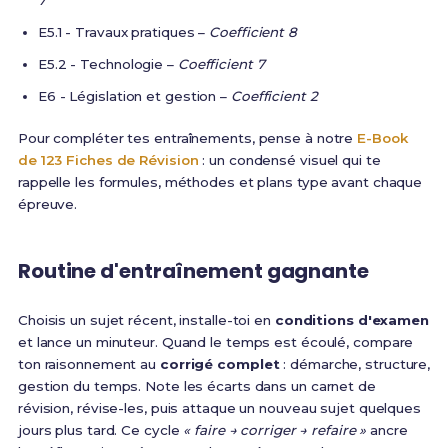
7
E5.1 - Travaux pratiques –
Coefficient 8
E5.2 - Technologie –
Coefficient 7
E6 - Législation et gestion –
Coefficient 2
Pour compléter tes entraînements, pense à notre
E-Book
de 123 Fiches de Révision
: un condensé visuel qui te
rappelle les formules, méthodes et plans type avant chaque
épreuve.
Routine d'entraînement gagnante
Choisis un sujet récent, installe-toi en
conditions d'examen
et lance un minuteur. Quand le temps est écoulé, compare
ton raisonnement au
corrigé complet
: démarche, structure,
gestion du temps. Note les écarts dans un carnet de
révision, révise-les, puis attaque un nouveau sujet quelques
jours plus tard. Ce cycle
« faire → corriger → refaire »
ancre