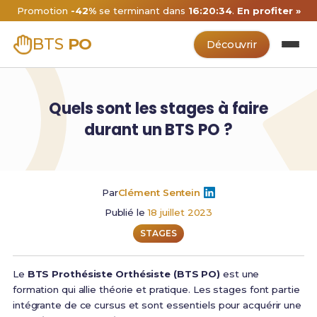
Promotion
-42%
se terminant dans
16:20:34
.
En profiter »
BTS
PO
Découvrir
Quels sont les stages à faire
durant un BTS PO ?
Par
Clément Sentein
Publié le
18 juillet 2023
STAGES
Le
BTS Prothésiste Orthésiste (BTS PO)
est une
formation qui allie théorie et pratique. Les stages font partie
intégrante de ce cursus et sont essentiels pour acquérir une