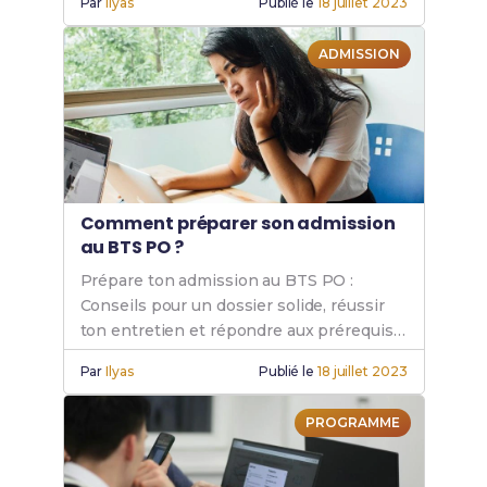
Par
Ilyas
Publié le
18 juillet 2023
explore de nombreux débouchés.
ADMISSION
Comment préparer son admission
au BTS PO ?
Prépare ton admission au BTS PO :
Conseils pour un dossier solide, réussir
ton entretien et répondre aux prérequis.
Maximise tes chances d'intégrer cette
Par
Ilyas
Publié le
18 juillet 2023
formation paramédicale.
PROGRAMME